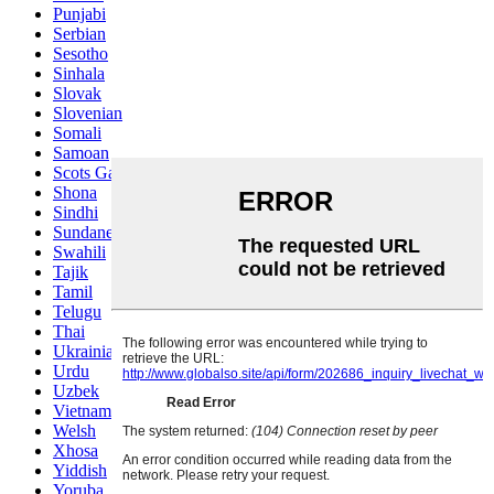
Punjabi
Serbian
Sesotho
Sinhala
Slovak
Slovenian
Somali
Samoan
Scots Gaelic
Shona
Sindhi
Sundanese
Swahili
Tajik
Tamil
Telugu
Thai
Ukrainian
Urdu
Uzbek
Vietnamese
Welsh
Xhosa
Yiddish
Yoruba