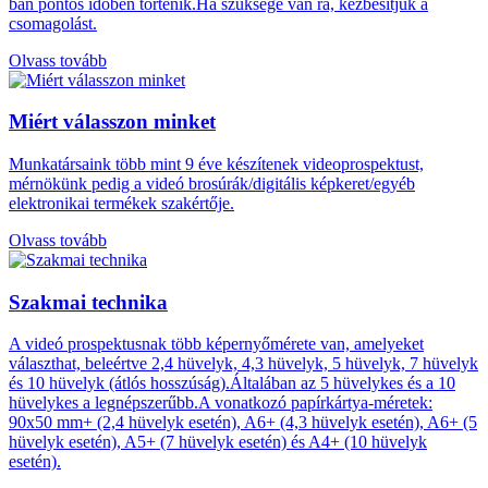
ban pontos időben történik.Ha szüksége van rá, kézbesítjük a
csomagolást.
Olvass tovább
Miért válasszon minket
Munkatársaink több mint 9 éve készítenek videoprospektust,
mérnökünk pedig a videó brosúrák/digitális képkeret/egyéb
elektronikai termékek szakértője.
Olvass tovább
Szakmai technika
A videó prospektusnak több képernyőmérete van, amelyeket
választhat, beleértve 2,4 hüvelyk, 4,3 hüvelyk, 5 hüvelyk, 7 hüvelyk
és 10 hüvelyk (átlós hosszúság).Általában az 5 hüvelykes és a 10
hüvelykes a legnépszerűbb.A vonatkozó papírkártya-méretek:
90x50 mm+ (2,4 hüvelyk esetén), A6+ (4,3 hüvelyk esetén), A6+ (5
hüvelyk esetén), A5+ (7 hüvelyk esetén) és A4+ (10 hüvelyk
esetén).