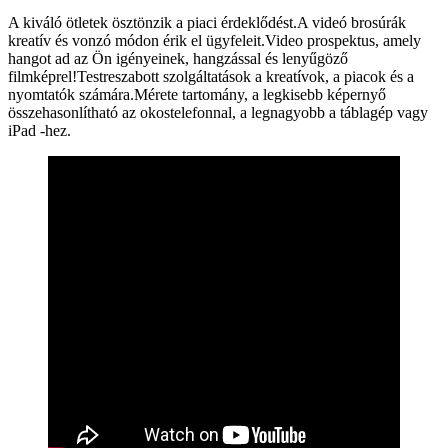
A kiváló ötletek ösztönzik a piaci érdeklődést.A videó brosúrák
kreatív és vonzó módon érik el ügyfeleit.Video prospektus, amely
hangot ad az Ön igényeinek, hangzással és lenyűgöző
filmképrel!Testreszabott szolgáltatások a kreatívok, a piacok és a
nyomtatók számára.Mérete tartomány, a legkisebb képernyő
összehasonlítható az okostelefonnal, a legnagyobb a táblagép vagy
iPad -hez.