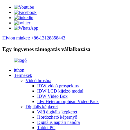
Hívjon minket: +86-13128858443
Egy ingyenes támogatás vállalkozása
itthon
Termékek
Videó brosúra
IDW videó prospektus
IDW LCD kijelző modul
IDW Video Box
Idw Heteromorphism Video Pack
Digitális képkeret
Wifi digitális képkeret
Hordozható képernyő
Digitális naptári napóra
Tablet PC