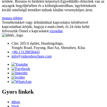
területe. Brosúra és hirdetési képernyő.Egyedülálló előnyünk van az
anyagok begyűjtésében és a költségkontrollban, ügyfeleinknek
kiváló minőségű terméket tudunk kínálni versenyképes áron.
mutass többet
Termékeinkkel vagy árlistáinkkal kapcsolatos kérdéseivel
kapcsolatban kérjük, hagyja e-mail-címét, és 24 órán belül
felvesszük Önnel a kapcsolatot.
vizsgálat
Cím: 205/A épület, Huafengzhigu,
Yongfu Road, Fuyong, Bao'An, Shenzhen, Kína
+86-13128858443
info@videosbrochure.com
Gyors linkek
itthon
hírek