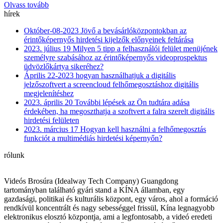
Olvass tovább
hírek
Október-08-2023
Jövő a bevásárlóközpontokban az
érintőképernyős hirdetési kijelzők előnyeinek feltárása
2023. július 19
Milyen 5 tipp a felhasználói felület menüjének
személyre szabásához az érintőképernyős videoprospektus
üdvözlőkártya sikeréhez?
Április 22-2023
hogyan használhatjuk a digitális
jelzőszoftvert a screencloud felhőmegosztáshoz digitális
megjelenítéshez
2023. április 20
További lépések az Ön tudtára adása
érdekében, ha megoszthatja a szoftvert a falra szerelt digitális
hirdetési felületen
2023. március 17
Hogyan kell használni a felhőmegosztás
funkciót a multimédiás hirdetési képernyőn?
rólunk
Videós Brosúra (Idealway Tech Company) Guangdong
tartományban található gyári stand a KÍNA államban, egy
gazdasági, politikai és kulturális központ, egy város, ahol a formáció
rendkívül koncentrált és nagy sebességgel frissül, Kína legnagyobb
elektronikus elosztó központja, ami a legfontosabb, a videó eredeti