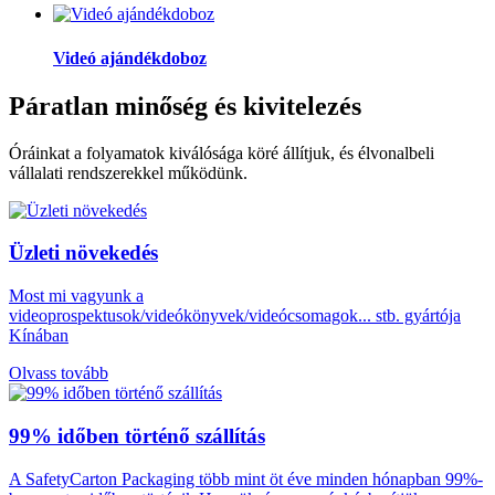
Videó ajándékdoboz
Páratlan minőség és kivitelezés
Óráinkat a folyamatok kiválósága köré állítjuk, és élvonalbeli
vállalati rendszerekkel működünk.
Üzleti növekedés
Most mi vagyunk a
videoprospektusok/videókönyvek/videócsomagok... stb. gyártója
Kínában
Olvass tovább
99% időben történő szállítás
A SafetyCarton Packaging több mint öt éve minden hónapban 99%-