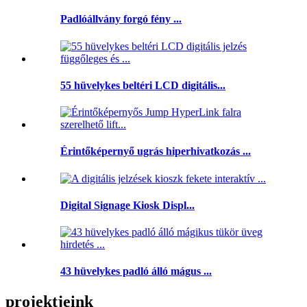
Padlóállvány forgó fény ...
55 hüvelykes beltéri LCD digitális...
Érintőképernyő ugrás hiperhivatkozás ...
Digital Signage Kiosk Displ...
43 hüvelykes padló álló mágus ...
projektjeink