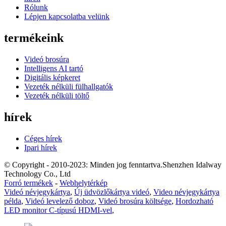
Rólunk
Lépjen kapcsolatba velünk
termékeink
Videó brosúra
Intelligens AI tartó
Digitális képkeret
Vezeték nélküli fülhallgatók
Vezeték nélküli töltő
hírek
Céges hírek
Ipari hírek
© Copyright - 2010-2023: Minden jog fenntartva.Shenzhen Idalway
Technology Co., Ltd
Forró termékek
-
Webhelytérkép
Videó névjegykártya
,
Új üdvözlőkártya videó
,
Video névjegykártya
példa
,
Videó levelező doboz
,
Videó brosúra költsége
,
Hordozható
LED monitor C-típusú HDMI-vel
,