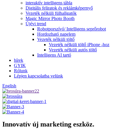
interaktív intelligens tábla
Digitális feliratok és reklámképernyő
Vezeték nélküli fülhallgatók
Magic Mirror Photo Booth
Újévi trend
Robotporszívó/ Intelligens seprőrobot
Hordozható napelem
Vezeték nélküli töltő
Vezeték nélküli töltő iPhone -hoz
Vezeték nélküli autós töltő
Intelligens AI tartó
hírek
GYIK
Rólunk
Lépjen kapcsolatba velünk
English
Innovatív új marketing eszköz.