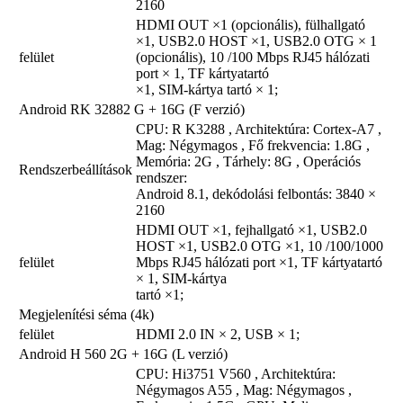
2160
HDMI OUT ×1 (opcionális), fülhallgató
×1, USB2.0 HOST ×1, USB2.0 OTG × 1
felület
(opcionális), 10 /100 Mbps RJ45 hálózati
port × 1, TF kártyatartó
×1, SIM-kártya tartó × 1;
Android RK 32882 G + 16G (F verzió)
CPU: R K3288 , Architektúra: Cortex-A7 ,
Mag: Négymagos , Fő frekvencia: 1.8G ,
Memória: 2G , Tárhely: 8G , Operációs
Rendszerbeállítások
rendszer:
Android 8.1, dekódolási felbontás: 3840 ×
2160
HDMI OUT ×1, fejhallgató ×1, USB2.0
HOST ×1, USB2.0 OTG ×1, 10 /100/1000
felület
Mbps RJ45 hálózati port ×1, TF kártyatartó
× 1, SIM-kártya
tartó ×1;
Megjelenítési séma (4k)
felület
HDMI 2.0 IN × 2, USB × 1;
Android H 560 2G + 16G (L verzió)
CPU: Hi3751 V560 , Architektúra:
Négymagos A55 , Mag: Négymagos ,