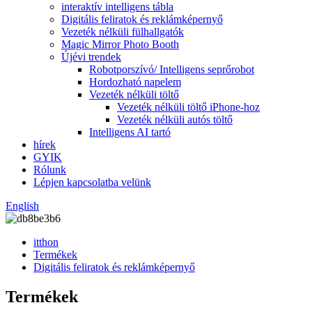
interaktív intelligens tábla
Digitális feliratok és reklámképernyő
Vezeték nélküli fülhallgatók
Magic Mirror Photo Booth
Újévi trendek
Robotporszívó/ Intelligens seprőrobot
Hordozható napelem
Vezeték nélküli töltő
Vezeték nélküli töltő iPhone-hoz
Vezeték nélküli autós töltő
Intelligens AI tartó
hírek
GYIK
Rólunk
Lépjen kapcsolatba velünk
English
itthon
Termékek
Digitális feliratok és reklámképernyő
Termékek