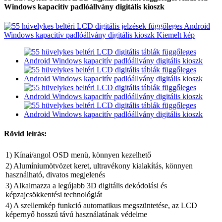
Windows kapacitív padlóállvány digitális kioszk
Rövid leírás:
1) Kínai/angol OSD menü, könnyen kezelhető
2) Alumíniumötvözet keret, ultravékony kialakítás, könnyen
használható, divatos megjelenés
3) Alkalmazza a legújabb 3D digitális dekódolási és
képzajcsökkentési technológiát
4) A szellemkép funkció automatikus megszüntetése, az LCD
képernyő hosszú távú használatának védelme