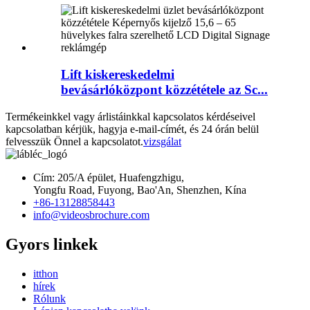
Lift kiskereskedelmi
bevásárlóközpont közzététele az Sc...
Termékeinkkel vagy árlistáinkkal kapcsolatos kérdéseivel
kapcsolatban kérjük, hagyja e-mail-címét, és 24 órán belül
felvesszük Önnel a kapcsolatot.
vizsgálat
Cím: 205/A épület, Huafengzhigu,
Yongfu Road, Fuyong, Bao'An, Shenzhen, Kína
+86-13128858443
info@videosbrochure.com
Gyors linkek
itthon
hírek
Rólunk