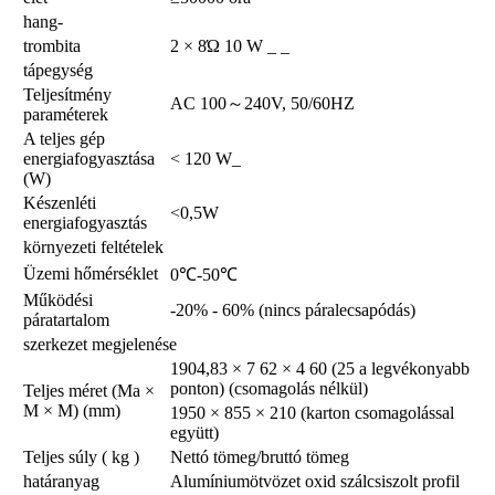
hang-
trombita
2 × 8Ώ 10 W _ _
tápegység
Teljesítmény
AC 100～240V, 50/60HZ
paraméterek
A teljes gép
energiafogyasztása
< 120 W_
(W)
Készenléti
<0,5W
energiafogyasztás
környezeti feltételek
Üzemi hőmérséklet
0℃-50℃
Működési
-20% - 60% (nincs páralecsapódás)
páratartalom
szerkezet megjelenése
1904,83 × 7 62 × 4 60 (25 a legvékonyabb
ponton) (csomagolás nélkül)
Teljes méret (Ma ×
M × M) (mm)
1950 × 855 × 210 (karton csomagolással
együtt)
Teljes súly ( kg )
Nettó tömeg/bruttó tömeg
határanyag
Alumíniumötvözet oxid szálcsiszolt profil