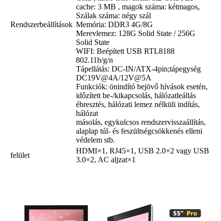
cache: 3 MB , magok száma: kétmagos,
Szálak száma: négy szál
Rendszerbeállítások
Memória: DDR3 4G/8G
Merevlemez: 128G Solid State / 256G
Solid State
WIFI: Beépített USB RTL8188
802.11b/g/n
Tápellátás: DC-IN/ATX-4pin;tápegység
DC19V@4A/12V@5A
Funkciók: önindító bejövő hívások esetén,
időzített be-/kikapcsolás, hálózatleállás
ébresztés, hálózati lemez nélküli indítás,
hálózat
másolás, egykulcsos rendszervisszaállítás,
alaplap túl- és feszültségcsökkenés elleni
védelem stb.
HDMI×1, RJ45×1, USB 2.0×2 vagy USB
felület
3.0×2, AC aljzat×1