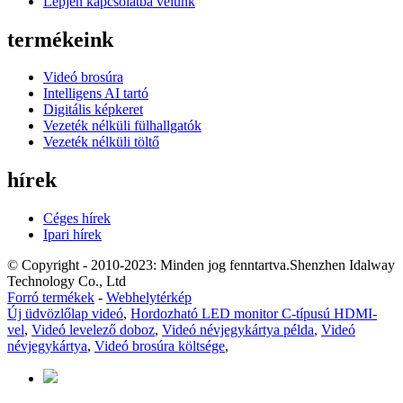
Lépjen kapcsolatba velünk
termékeink
Videó brosúra
Intelligens AI tartó
Digitális képkeret
Vezeték nélküli fülhallgatók
Vezeték nélküli töltő
hírek
Céges hírek
Ipari hírek
© Copyright - 2010-2023: Minden jog fenntartva.Shenzhen Idalway
Technology Co., Ltd
Forró termékek
-
Webhelytérkép
Új üdvözlőlap videó
,
Hordozható LED monitor C-típusú HDMI-
vel
,
Videó levelező doboz
,
Videó névjegykártya példa
,
Videó
névjegykártya
,
Videó brosúra költsége
,