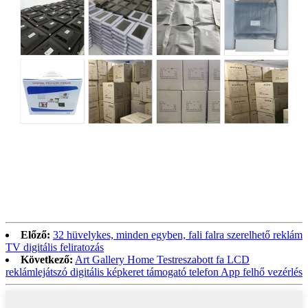
Előző:
32 hüvelykes, minden egyben, fali falra szerelhető reklám
TV digitális feliratozás
Következő:
Art Gallery Home Testreszabott fa LCD
reklámlejátszó digitális képkeret támogató telefon App felhő vezérlés