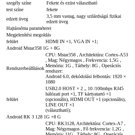
szegély színe
Fekete és ezüst választható
test színe
fekete
3,5 mm vastag, nagy szilárdságú fizikai
edzett üveg
edzett üveg
Hajtásséma paraméterei
Megjelenítési megoldás
felület
HDMI IN ×1, VGA IN ×1;
Android Mstar358 1G + 8G
CPU: Mstar358 , Architektúra: Cortex-A53
, Mag: Négymagos , Frekvencia: 1,5G ,
Memória: 1G , Tárhely: 8G , Operációs
Rendszerbeállítások
rendszer:
Android 6.0, dekódolási felbontás: 1920 ×
1080
USB2.0 HOST × 2 ,, 10 /100mbps RJ45
hálózati port ×1, TF kártyatartó ×1
felület
(opcionális), HDMI OUT ×1 (opcionális),
LINE OUT ×1
(választható);
Android RK 3 128 1G +8 G
CPU: RK3128, Architektúra: Cortex-A7 ,
Mag: Négymagos , Fő frekvencia: 1.2G ,
Memória: 11G , Tárhely: 8G , Operációs