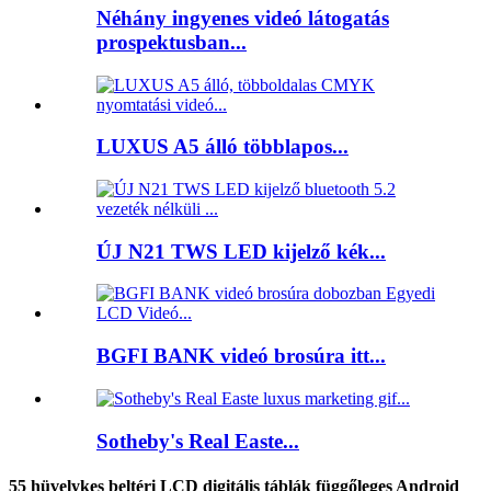
Néhány ingyenes videó látogatás
prospektusban...
LUXUS A5 álló többlapos...
ÚJ N21 TWS LED kijelző kék...
BGFI BANK videó brosúra itt...
Sotheby's Real Easte...
55 hüvelykes beltéri LCD digitális táblák függőleges Android