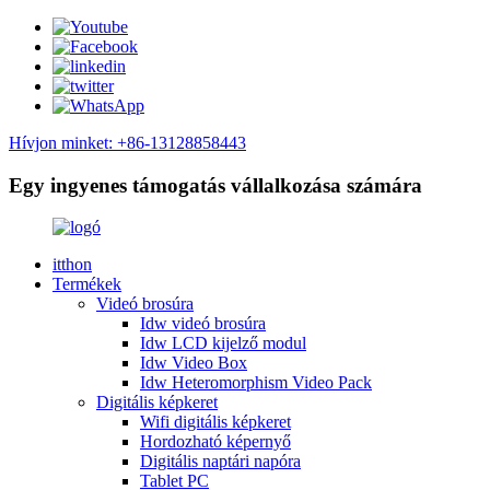
Hívjon minket: +86-13128858443
Egy ingyenes támogatás vállalkozása számára
itthon
Termékek
Videó brosúra
Idw videó brosúra
Idw LCD kijelző modul
Idw Video Box
Idw Heteromorphism Video Pack
Digitális képkeret
Wifi digitális képkeret
Hordozható képernyő
Digitális naptári napóra
Tablet PC