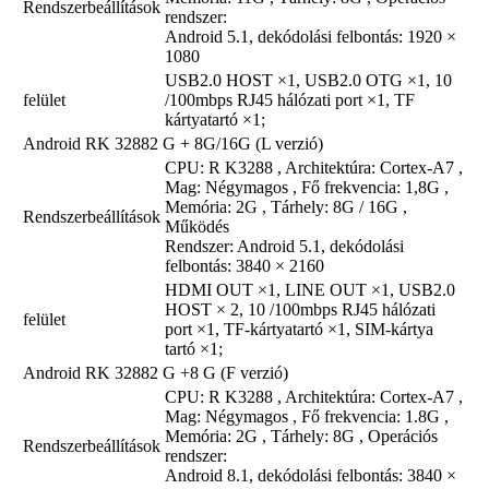
Rendszerbeállítások
rendszer:
Android 5.1, dekódolási felbontás: 1920 ×
1080
USB2.0 HOST ×1, USB2.0 OTG ×1, 10
felület
/100mbps RJ45 hálózati port ×1, TF
kártyatartó ×1;
Android RK 32882 G + 8G/16G (L verzió)
CPU: R K3288 , Architektúra: Cortex-A7 ,
Mag: Négymagos , Fő frekvencia: 1,8G ,
Memória: 2G , Tárhely: 8G / 16G ,
Rendszerbeállítások
Működés
Rendszer: Android 5.1, dekódolási
felbontás: 3840 × 2160
HDMI OUT ×1, LINE OUT ×1, USB2.0
HOST × 2, 10 /100mbps RJ45 hálózati
felület
port ×1, TF-kártyatartó ×1, SIM-kártya
tartó ×1;
Android RK 32882 G +8 G (F verzió)
CPU: R K3288 , Architektúra: Cortex-A7 ,
Mag: Négymagos , Fő frekvencia: 1.8G ,
Memória: 2G , Tárhely: 8G , Operációs
Rendszerbeállítások
rendszer:
Android 8.1, dekódolási felbontás: 3840 ×