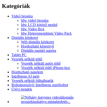
Kategóriák
Videó brosúra
Idw videó brosúra
Idw LCD kijelző modul
Idw Video Box
Idw Heteromorphism Video Pack
Digitális képkeret
Wifi digitális képkeret
Hordozható képernyő
Digitális naptári napóra
Tablet PC
Vezeték nélküli töltő
Vezeték nélküli autós töltő
Vezeték nélküli töltő iPhone-hoz
Hordozható napelem
Intelligens AI tartó
Vezeték nélküli fülhallgatók
Robotporszívó/ Intelligens seprőrobot
Újévi trendek