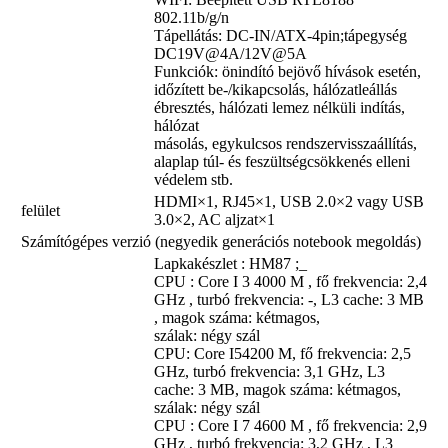
802.11b/g/n
Tápellátás: DC-IN/ATX-4pin;tápegység
DC19V@4A/12V@5A
Funkciók: önindító bejövő hívások esetén,
időzített be-/kikapcsolás, hálózatleállás
ébresztés, hálózati lemez nélküli indítás,
hálózat
másolás, egykulcsos rendszervisszaállítás,
alaplap túl- és feszültségcsökkenés elleni
védelem stb.
HDMI×1, RJ45×1, USB 2.0×2 vagy USB
felület
3.0×2, AC aljzat×1
Számítógépes verzió (negyedik generációs notebook megoldás)
Lapkakészlet : HM87 ;_
CPU : Core I 3 4000 M , fő frekvencia: 2,4
GHz , turbó frekvencia: -, L3 cache: 3 MB
, magok száma: kétmagos,
szálak: négy szál
CPU: Core I54200 M, fő frekvencia: 2,5
GHz, turbó frekvencia: 3,1 GHz, L3
cache: 3 MB, magok száma: kétmagos,
szálak: négy szál
CPU : Core I 7 4600 M , fő frekvencia: 2,9
GHz , turbó frekvencia: 3,2 GHz , L3