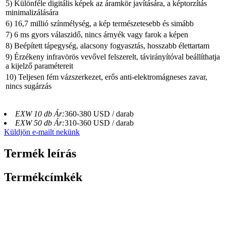
5) Különféle digitális képek az áramkör javítására, a képtorzítás
minimalizálására
6) 16,7 millió színmélység, a kép természetesebb és simább
7) 6 ms gyors válaszidő, nincs árnyék vagy farok a képen
8) Beépített tápegység, alacsony fogyasztás, hosszabb élettartam
9) Érzékeny infravörös vevővel felszerelt, távirányítóval beállíthatja
a kijelző paramétereit
10) Teljesen fém vázszerkezet, erős anti-elektromágneses zavar,
nincs sugárzás
EXW 10 db Ár:
360-380 USD / darab
EXW 50 db Ár:
310-360 USD / darab
Küldjön e-mailt nekünk
Termék leírás
Termékcímkék