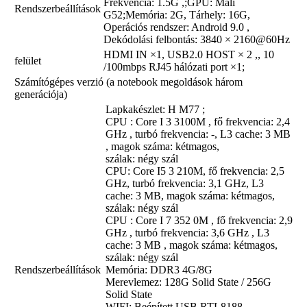
Frekvencia: 1.5G ,;GPU: Mali
Rendszerbeállítások
G52;Memória: 2G, Tárhely: 16G,
Operációs rendszer: Android 9.0 ,
Dekódolási felbontás: 3840 × 2160@60Hz
HDMI IN ×1, USB2.0 HOST × 2 ,, 10
felület
/100mbps RJ45 hálózati port ×1;
Számítógépes verzió (a notebook megoldások három
generációja)
Lapkakészlet: H M77 ;
CPU : Core I 3 3100M , fő frekvencia: 2,4
GHz , turbó frekvencia: -, L3 cache: 3 MB
, magok száma: kétmagos,
szálak: négy szál
CPU: Core I5 ​​3 210M, fő frekvencia: 2,5
GHz, turbó frekvencia: 3,1 GHz, L3
cache: 3 MB, magok száma: kétmagos,
szálak: négy szál
CPU : Core I 7 352 0M , fő frekvencia: 2,9
GHz , turbó frekvencia: 3,6 GHz , L3
cache: 3 MB , magok száma: kétmagos,
szálak: négy szál
Rendszerbeállítások
Memória: DDR3 4G/8G
Merevlemez: 128G Solid State / 256G
Solid State
WIFI: Beépített USB RTL8188