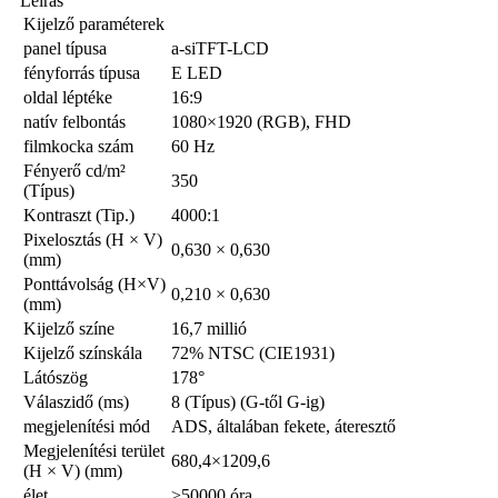
Leírás
Kijelző paraméterek
panel típusa
a-siTFT-LCD
fényforrás típusa
E LED
oldal léptéke
16:9
natív felbontás
1080×1920 (RGB), FHD
filmkocka szám
60 Hz
Fényerő cd/m²
350
(Típus)
Kontraszt (Tip.)
4000:1
Pixelosztás (H × V)
0,630 × 0,630
(mm)
Ponttávolság (H×V)
0,210 × 0,630
(mm)
Kijelző színe
16,7 millió
Kijelző színskála
72% NTSC (CIE1931)
Látószög
178°
Válaszidő (ms)
8 (Típus) (G-től G-ig)
megjelenítési mód
ADS, általában fekete, áteresztő
Megjelenítési terület
680,4×1209,6
(H × V) (mm)
élet
≥50000 óra